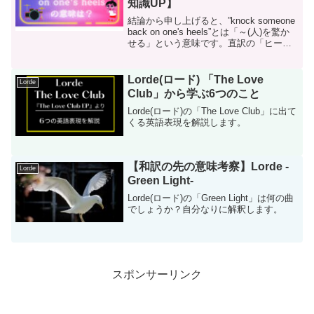
知識UP】
結論から申し上げると、”knock someone
back on one's heels”とは「～(人)を驚か
せる」という意味です。直訳の「ヒール
の上(on one's heels)で誰か(someone)を後
方に(back)ノックする(...
Lorde(ロード) 「The Love
Lorde
Club」から学ぶ6つのこと
Lorde(ロード)の「The Love Club」に出て
くる英語表現を解説します。
【和訳の先の意味考察】Lorde -
Lorde
Green Light-
Lorde(ロード)の「Green Light」は何の曲
でしょうか？自分なりに解釈します。
スポンサーリンク