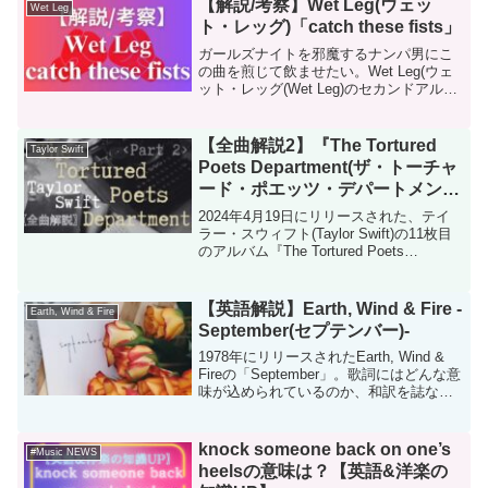
【解説/考察】Wet Leg(ウェッ
Wet Leg
ト・レッグ)「catch these fists」
ガールズナイトを邪魔するナンパ男にこ
の曲を煎じて飲ませたい。Wet Leg(ウェ
ット・レッグ(Wet Leg)のセカンドアルバ
ム『moisturizer(モイスチャライザー：保
湿剤のこと)』が2025年7月11日にリリー
スされます。先行して...
【全曲解説2】『The Tortured
Taylor Swift
Poets Department(ザ・トーチャ
ード・ポエッツ・デパートメン
ト)』
2024年4月19日にリリースされた、テイ
ラー・スウィフト(Taylor Swift)の11枚目
のアルバム『The Tortured Poets
Department(ザ・トーチャード・ポエッ
ツ・デパートメント)』。略称TTPD。こ
の記事で...
【英語解説】Earth, Wind & Fire -
Earth, Wind & Fire
September(セプテンバー)-
1978年にリリースされたEarth, Wind &
Fireの「September」。歌詞にはどんな意
味が込められているのか、和訳を誌なが
ら解説します。
knock someone back on one’s
#Music NEWS
heelsの意味は？【英語&洋楽の