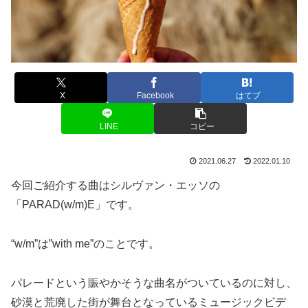
X
Facebook
はてブ
LINE
コピー
2021.06.27
2022.01.10
今回ご紹介する曲はシルヴァン・エッソの
「PARAD(w/m)E」です。
“w/m”は”with me”のことです。
パレードという賑やかそうな曲名がついているのに対し、
砂漠と荒廃した街が舞台となっているミュージックビデ