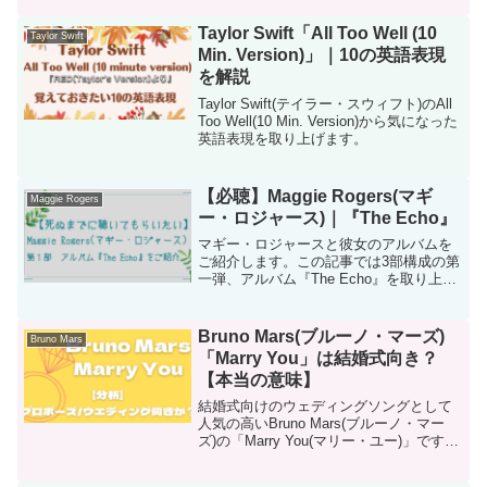
Taylor Swift「All Too Well (10
Taylor Swift
Min. Version)」｜10の英語表現
を解説
Taylor Swift(テイラー・スウィフト)のAll
Too Well(10 Min. Version)から気になった
英語表現を取り上げます。
【必聴】Maggie Rogers(マギ
Maggie Rogers
ー・ロジャース)｜『The Echo』
マギー・ロジャースと彼女のアルバムを
ご紹介します。この記事では3部構成の第
一弾、アルバム『The Echo』を取り上げ
ます。
Bruno Mars(ブルーノ・マーズ)
Bruno Mars
「Marry You」は結婚式向き？
【本当の意味】
結婚式向けのウェディングソングとして
人気の高いBruno Mars(ブルーノ・マー
ズ)の「Marry You(マリー・ユー)」です
が、歌詞の本当の意味を知っています
か？この記事では、歌詞の意味を解説し