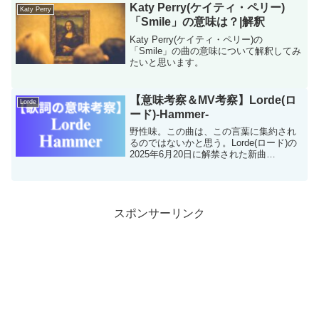
たうえで、ウェディングソングとして適
Katy Perry(ケイティ・ペリー)
Katy Perry
切か結論を出します。
「Smile」の意味は？|解釈
Katy Perry(ケイティ・ペリー)の
「Smile」の曲の意味について解釈してみ
たいと思います。
【意味考察＆MV考察】Lorde(ロ
Lorde
ード)-Hammer-
野性味。この曲は、この言葉に集約され
るのではないかと思う。Lorde(ロード)の
2025年6月20日に解禁された新曲
「Hammer(ハンマー)」にはどんなストー
リーが込められているのか、この記事で
考察します。「Hammer」の意味と「ハ
ンマ...
スポンサーリンク