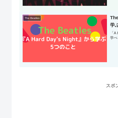
Th
The Beatles
学
「A
学べ
スポ