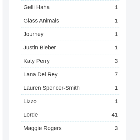
Gelli Haha
1
Glass Animals
1
Journey
1
Justin Bieber
1
Katy Perry
3
Lana Del Rey
7
Lauren Spencer-Smith
1
Lizzo
1
Lorde
41
Maggie Rogers
3