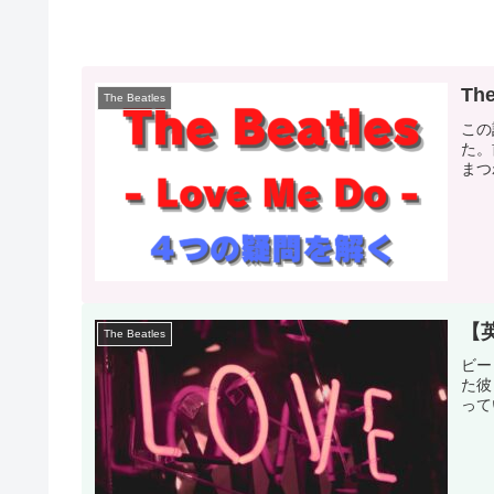
Th
The Beatles
この
た。
まつ
【英
The Beatles
ビー
た彼
って