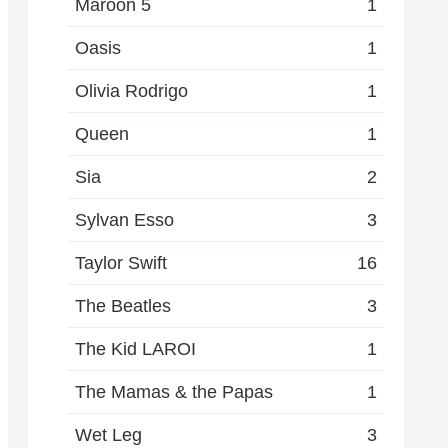
Maroon 5
1
Oasis
1
Olivia Rodrigo
1
Queen
1
Sia
2
Sylvan Esso
3
Taylor Swift
16
The Beatles
3
The Kid LAROI
1
The Mamas & the Papas
1
Wet Leg
3