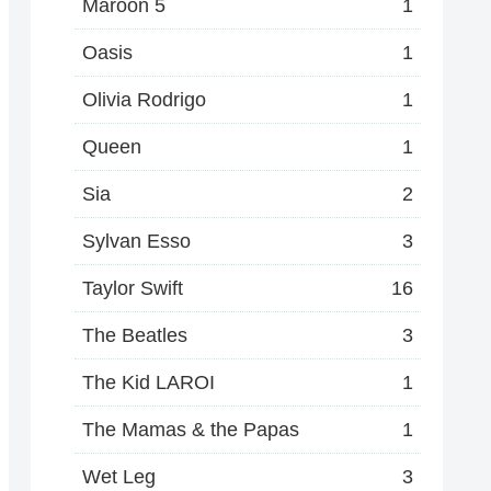
Maroon 5
1
Oasis
1
Olivia Rodrigo
1
Queen
1
Sia
2
Sylvan Esso
3
Taylor Swift
16
The Beatles
3
The Kid LAROI
1
The Mamas & the Papas
1
Wet Leg
3