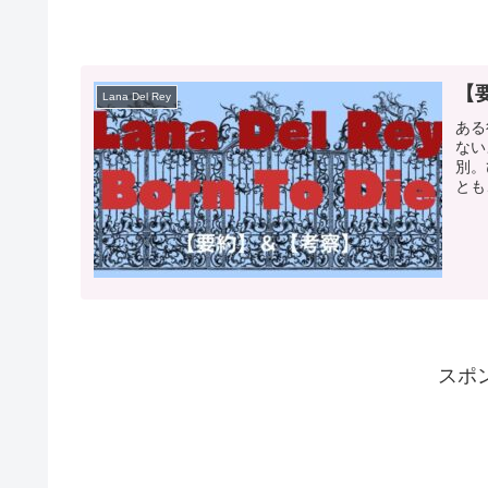
【要
Lana Del Rey
ある
ない
別。
とも
スポ