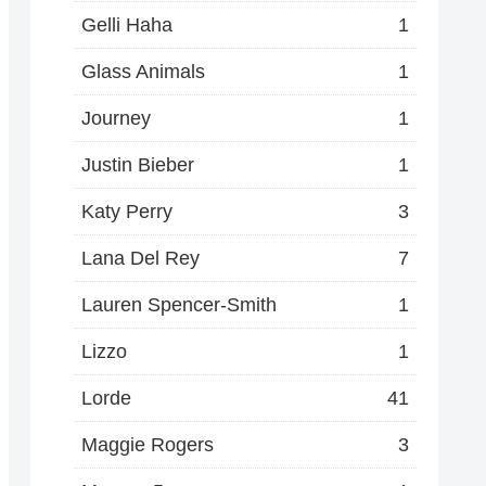
Gelli Haha
1
Glass Animals
1
Journey
1
Justin Bieber
1
Katy Perry
3
Lana Del Rey
7
Lauren Spencer-Smith
1
Lizzo
1
Lorde
41
Maggie Rogers
3