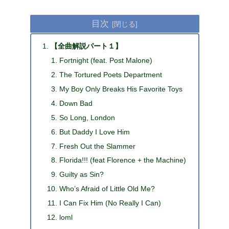
目次
【全曲解説パート１】
Fortnight (feat. Post Malone)
The Tortured Poets Department
My Boy Only Breaks His Favorite Toys
Down Bad
So Long, London
But Daddy I Love Him
Fresh Out the Slammer
Florida!!! (feat Florence + the Machine)
Guilty as Sin?
Who’s Afraid of Little Old Me?
I Can Fix Him (No Really I Can)
loml