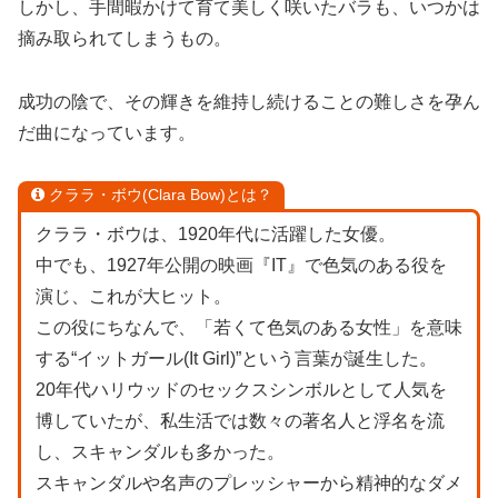
しかし、手間暇かけて育て美しく咲いたバラも、いつかは
摘み取られてしまうもの。
成功の陰で、その輝きを維持し続けることの難しさを孕ん
だ曲になっています。
クララ・ボウ(Clara Bow)とは？
クララ・ボウは、1920年代に活躍した女優。
中でも、1927年公開の映画『IT』で色気のある役を
演じ、これが大ヒット。
この役にちなんで、「若くて色気のある女性」を意味
する“イットガール(It Girl)”という言葉が誕生した。
20年代ハリウッドのセックスシンボルとして人気を
博していたが、私生活では数々の著名人と浮名を流
し、スキャンダルも多かった。
スキャンダルや名声のプレッシャーから精神的なダメ