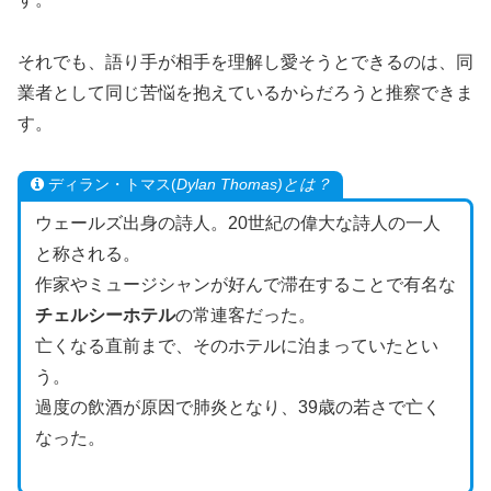
それでも、語り手が相手を理解し愛そうとできるのは、同
業者として同じ苦悩を抱えているからだろうと推察できま
す。
ディラン・トマス(
Dylan Thomas)とは？
ウェールズ出身の詩人。20世紀の偉大な詩人の一人
と称される。
作家やミュージシャンが好んで滞在することで有名な
チェルシーホテル
の常連客だった。
亡くなる直前まで、そのホテルに泊まっていたとい
う。
過度の飲酒が原因で肺炎となり、39歳の若さで亡く
なった。