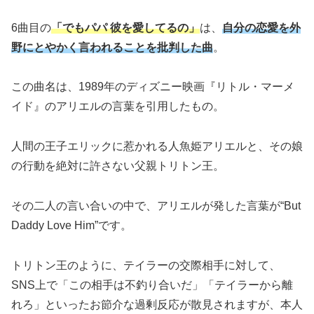
6曲目の
「でもパパ 彼を愛してるの」
は、
自分の恋愛を外
野にとやかく言われることを批判した曲
。
この曲名は、1989年のディズニー映画『リトル・マーメ
イド』のアリエルの言葉を引用したもの。
人間の王子エリックに惹かれる人魚姫アリエルと、その娘
の行動を絶対に許さない父親トリトン王。
その二人の言い合いの中で、アリエルが発した言葉が“But
Daddy Love Him”です。
トリトン王のように、テイラーの交際相手に対して、
SNS上で「この相手は不釣り合いだ」「テイラーから離
れろ」といったお節介な過剰反応が散見されますが、本人