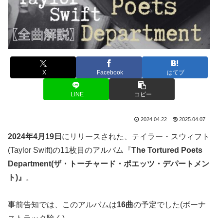
X
Facebook
はてブ
LINE
コピー
2024.04.22
2025.04.07
2024年4月19日
にリリースされた、テイラー・スウィフト
(Taylor Swift)の11枚目のアルバム『
The Tortured Poets
Department(ザ・トーチャード・ポエッツ・デパートメン
ト)』
。
事前告知では、このアルバムは
16曲
の予定でした(ボーナ