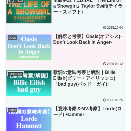
全曲解説！12thAL『The Life of
Taylor Swift
a Showgirl』Taylor Swift(テイラ
ー・スィフト)
2025.10.04
【解釈と考察】Oasis(オアシス)-
Oasis
Don’t Look Back in Anger-
2025.09.12
歌詞の意味考察と解説｜Billie
Billie Eilish
Eilish(ビリー・アイリッシュ)
「bad guy(バッド・ガイ)」
2025.08.25
【意味考察＆MV考察】Lorde(ロ
Lorde
ード)-Hammer-