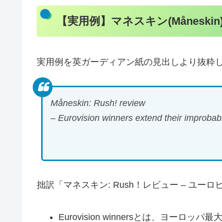
【実用例】マネスキン(Måneskin
実用例を英ガーディアン紙の見出しより抜粋
Måneskin: Rush! review
– Eurovision winners extend their improbab
拙訳「マネスキン: Rush！レビュー – ユ
Eurovision winnersとは、ヨ