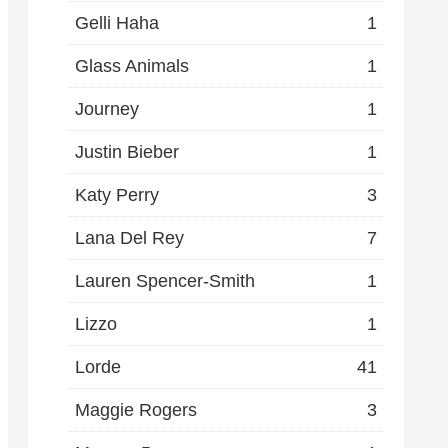
Gelli Haha
1
Glass Animals
1
Journey
1
Justin Bieber
1
Katy Perry
3
Lana Del Rey
7
Lauren Spencer-Smith
1
Lizzo
1
Lorde
41
Maggie Rogers
3