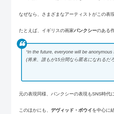
なぜなら、さまざまなアーティストがこの表
たとえば、イギリスの画家
バンクシー
のある
“In the future, everyone will be anonymous 
(将来、誰もが15分間なら匿名になれるだろ
元の表現同様、バンクシーの表現もSNS時代
このほかにも、
デヴィッド・ボウイ
を中心に