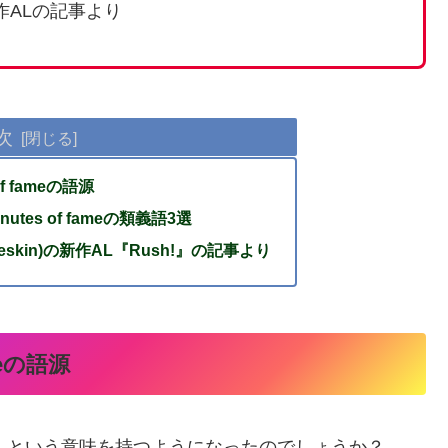
新作ALの記事より
次
f fameの語源
tes of fameの類義語3選
skin)の新作AL『Rush!』の記事より
meの語源
の間の名声」という意味を持つようになったのでしょうか？