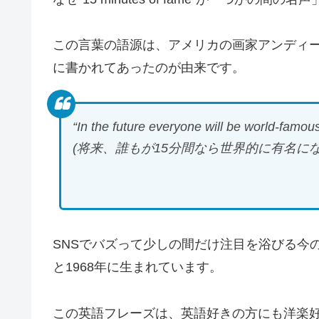
この言葉の語源は、アメリカの画家アンディー
に書かれてあったのが由来です。
“In the future everyone will be world-famous
(将来、誰もが15分間なら世界的に有名に
SNSでバズって少しの間だけ注目を浴びる今
と1968年に生まれています。
この英語フレーズは、英語好きの方にも洋楽