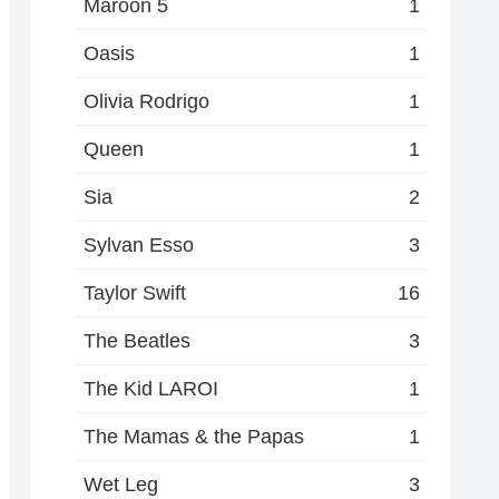
Maroon 5
1
Oasis
1
Olivia Rodrigo
1
Queen
1
Sia
2
Sylvan Esso
3
Taylor Swift
16
The Beatles
3
The Kid LAROI
1
The Mamas & the Papas
1
Wet Leg
3