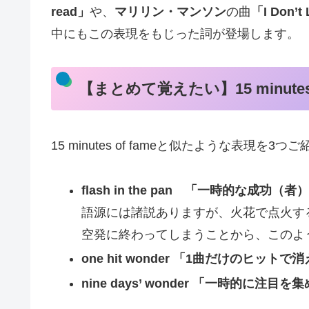
read」
や、
マリリン・マンソン
の曲
「I Don’t 
中にもこの表現をもじった詞が登場します。
【まとめて覚えたい】15 minutes
15 minutes of fameと似たような表現を3
flash in the pan 「一時的な成功（者
語源には諸説ありますが、火花で点火する火打
空発に終わってしまうことから、このよ
one hit wonder 「1曲だけのヒッ
nine days’ wonder 「一時的に