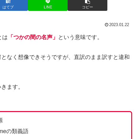
はてブ
LINE
コピー
2023.01.22
”とは
「つかの間の名声」
という意味です。
から何となく想像できそうですが、直訳のまま訳すと違和
いきます。
源
fameの類義語