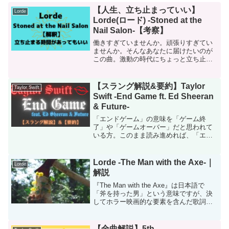
【人生、立ち止まっていい】
Lorde
Lorde(ロード) -Stoned at the
Nail Salon-【考察】
働きすぎていませんか。頑張りすぎてい
ませんか。そんなあなたに届けたいのが
この曲。激動の時代にちょっと立ち止ま
る大切さを教えてくれるロードの
「Stoned at the Nail Salon」です。
【スラング解説&要約】Taylor
Taylor Swift
Swift -End Game ft. Ed Sheeran
& Future-
「エンドゲーム」の意味を「ゲーム終
了」や「ゲームオーバー」だと思われて
いる方。このまま読み進めれば、「エン
ドゲーム」の正しいニュアンスを理解で
きるでしょう。この記事では、2017年11
月10日にリリースされたTaylor Swift(テイ
Lorde -The Man with the Axe-｜
Lorde
ラ...
解説
『The Man with the Axe』は日本語で
「斧を持った男」という意味ですが、決
してホラー映画的な要素を含んだ歌詞で
はありません。音楽プロデューサー、ジ
ャスティン・ウォーレンとの恋愛を誌的
に表現したラブソングです。それでは内
【全曲解説】5th