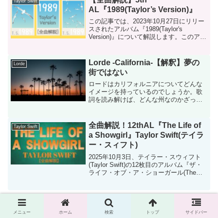
Taylor Swift
容をチェックしてみましょう。
AL『1989(Taylor’s Version)』
この記事では、2023年10月27日にリリー
スされたアルバム『1989(Taylor's
Version)』について解説します。このアル
バムは、再録プロジェクトの第4弾。2014
年の同日10月27日。テイラー・スウィフ
ト(Taylor Sw...
Lorde -California-【解釈】夢の
Lorde
街ではない
ロードはカリフォルニアについてどんな
イメージを持っているのでしょうか。歌
詞を読み解けば、どんな州なのかざっく
り理解できます。それでは一緒に内容を
確認してみましょう。
全曲解説！12thAL『The Life of
Taylor Swift
a Showgirl』Taylor Swift(テイラ
ー・スィフト)
2025年10月3日、テイラー・スウィフト
(Taylor Swift)の12枚目のアルバム『ザ・
ライフ・オブ・ア・ショーガール(The
Life Of A Showgirl)』がリリースされまし
た。この記事では、全12曲が一体どんな
曲なのか...
スポンサーリンク
メニュー
ホーム
検索
トップ
サイドバー