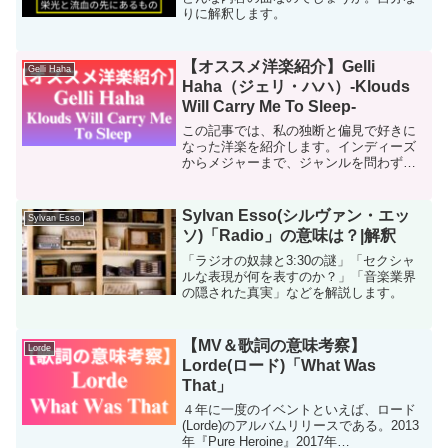
りに解釈します。
【オススメ洋楽紹介】Gelli
Gelli Haha
Haha（ジェリ・ハハ）-Klouds
Will Carry Me To Sleep-
この記事では、私の独断と偏見で好きに
なった洋楽を紹介します。インディーズ
からメジャーまで、ジャンルを問わず幅
広く取り上げていきます。この記事が新
しい音楽との出会いにつながり、アーテ
ィストの方々の魅力が少しでも多くの人
Sylvan Esso(シルヴァン・エッ
Sylvan Esso
に届けばうれしく思います...
ソ)「Radio」の意味は？|解釈
「ラジオの奴隷と3:30の謎」「セクシャ
ルな表現が何を表すのか？」「音楽業界
の隠された真実」などを解説します。
【MV＆歌詞の意味考察】
Lorde
Lorde(ロード)「What Was
That」
４年に一度のイベントといえば、ロード
(Lorde)のアルバムリリースである。2013
年『Pure Heroine』2017年