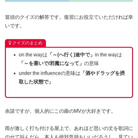
冒頭のクイズの解答です。復習にお役立ていただければ幸
いです。
クイズのまとめ
on the wayは
「～(へ行く)途中で」
in the wayは
「～を塞いで/邪魔になって」
の意味
under the influenceの意味は
「酒やドラッグを摂
取した状態で」
余談ですが、個人的にこの曲のMVが大好きです。
雨が激しく打ち付ける屋上で、あれほど思いの丈を歌詞に
のせて叫んだら、本人も絶対気持ちいいだろうし、見てい