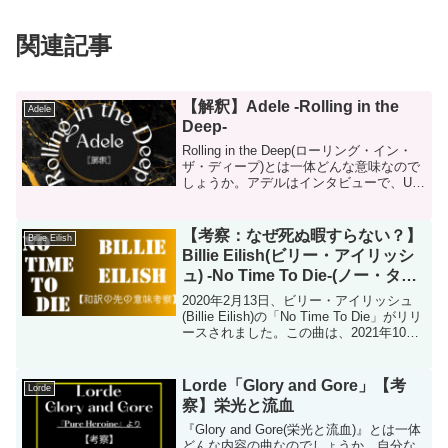
関連記事
【解釈】Adele -Rolling in the
Adele
Deep-
Rolling in the Deep(ローリング・イン・
ザ・ディープ)とは一体どんな意味なので
しょうか。アデルはインタビューで、UK
スラングのroll deepを元につくった言葉
だと答えています。roll deepの意味はい
くつかあります...
【考察：なぜ死ぬ暇すらない？】
Billie Eilish
Billie Eilish(ビリー・アイリッシ
ュ) -No Time To Die-(ノー・タイ
ム・トゥ・ダイ)
2020年2月13日、ビリー・アイリッシュ
(Billie Eilish)の「No Time To Die」がリリ
ースされました。この曲は、2021年10月
1日に公開された007シリーズの映画
『007／ノー・タイム・トゥ・ダイ』のた
めにつくら...
Lorde「Glory and Gore」【考
Lorde
察】栄光と流血
『Glory and Gore(栄光と流血)』とは一体
どんな内容の曲なのでしょうか。自分な