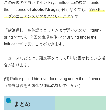
この表現の面白いポイントは、influenceの後に、under
the influence
of alcohol/drugs
が付かなくても、
酒やドラ
ッグのニュアンスが含まれていること
です。
「飲酒運転」を英語で言うときまず浮かぶのが、”drunk
dring”ですが、今回の表現を使って”
D
riving
u
nder the
i
nflucence”で表すことができます。
ニュースなどでは、頭文字をとって
DUI
と書かれている場
合があります。
例) Police pulled him over for driving under the influence.
（警察は彼を酒気帯び運転の疑いで止めた）
まとめ