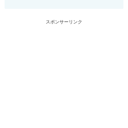
『Melodrama』2021年『Solar Power』前
作から4年後となる2025年に『Virgin』が
リリース...
スポンサーリンク