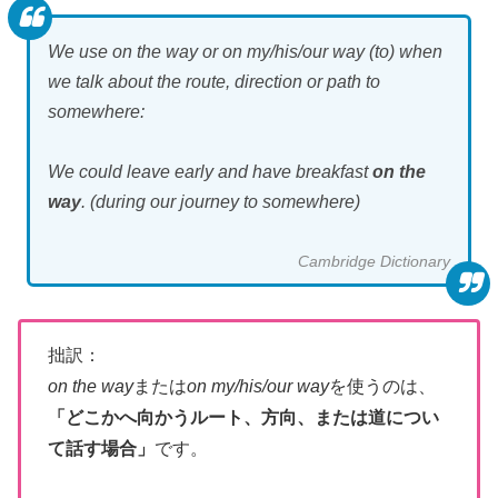
We use
on the way
or
on my/his/our way (to
) when
we talk about the route, direction or path to
somewhere:
We could leave early and have breakfast
on the
way
.
(during our journey to somewhere)
Cambridge Dictionary
拙訳：
on the way
または
on my/his/our way
を使うのは、
「どこかへ向かうルート、方向、または道につい
て話す場合」
です。