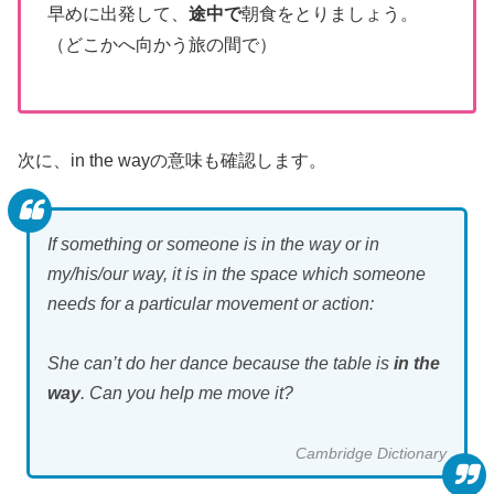
早めに出発して、
途中で
朝食をとりましょう。
（どこかへ向かう旅の間で）
次に、in the wayの意味も確認します。
If something or someone is
in the way
or
in
my/his/our way
, it is in the space which someone
needs for a particular movement or action:
She can’t do her dance because the table is
in the
way
. Can you help me move it?
Cambridge Dictionary