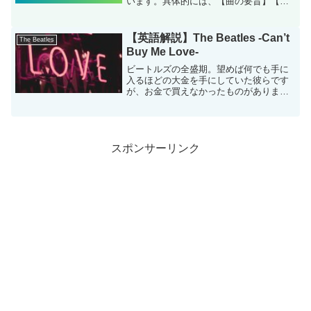
います。具体的には、【曲の要旨】【名
曲誕生時の時代背景】【この曲が使われ
ている映画】をご紹介します。この曲
は、映画『ジョーカー』で使用され、レ
【英語解説】The Beatles -Can’t
The Beatles
ディー・ガ...
Buy Me Love-
ビートルズの全盛期。望めば何でも手に
入るほどの大金を手にしていた彼らです
が、お金で買えなかったものがありま
す。もので溢れかえっている今の時代
に、ぜひ聴いてもらいたい１曲です。
スポンサーリンク