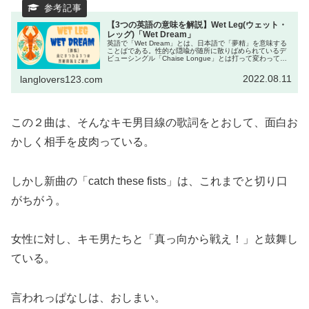
【3つの英語の意味を解説】Wet Leg(ウェット・
レッグ)「Wet Dream」
英語で「Wet Dream」とは、日本語で「夢精」を意味する
ことばである。性的な隠喩が随所に散りばめられているデ
ビューシングル「Chaise Longue」とは打って変わって、
セカンドシングル「Wet Dream」では隠すどころかもう
堂々と...
2022.08.11
langlovers123.com
この２曲は、そんなキモ男目線の歌詞をとおして、面白お
かしく相手を皮肉っている。
しかし新曲の「catch these fists」は、これまでと切り口
がちがう。
女性に対し、キモ男たちと「真っ向から戦え！」と鼓舞し
ている。
言われっぱなしは、おしまい。