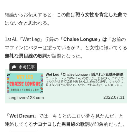
結論からお伝えすると、この曲は
戦う女性を肯定した曲
で
はないかと思われる。
1st AL『Wet Leg』収録の
「Chaise Longue」は
「お前の
マフィンにバターは塗っているか？」と女性に訊いてくる
無礼な男目線の歌詞
が話題となった。
Wet Leg「Chaise Longue」隠された意味を解説
ウェット・レッグ(Wet Leg)の勢いが止まらない。コロナウ
ィルスが世界で猛威を振るいはじめた2019年、ウィルスに
負けないほどの勢いで、いや、それ以上の、人を楽しませ
るうれしい感染力を持った女性デュオが誕生した。それ
が、メインボーカルの...
2022.07.31
langlovers123.com
「Wet Dream」
では「キミとのエロい夢を見たんだ」と
連絡してくる
ナヨナヨした男目線の歌詞
が印象的だった。