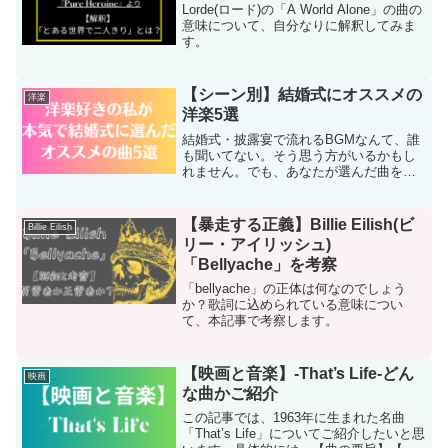
Lorde(ロード)の「A World Alone」の曲の
意味について、自分なりに解釈してみま
す。
【シーン別】結婚式にオススメの
洋楽
洋楽5選
結婚式・披露宴で流れるBGMなんて、誰
も聞いてない。そう思う方がいるかもし
れません。でも、あなたが選んだ曲を聴
いてくれる人は必ずいます。実際私の結
婚披露宴では、親族・友人の数人と結婚
式関係者の方が、選曲のことを褒めてく
【暴走する正義】Billie Eilish(ビ
Billie Eilish
れました。中でも式場専...
リー・アイリッシュ)
「Bellyache」を考察
「bellyache」の正体は何なのでしょう
か？歌詞に込められている意味につい
て、本記事で考察します。
【映画と音楽】-That’s Life-どん
映画
な曲かご紹介
この記事では、1963年に生まれた名曲
「That’s Life」についてご紹介したいと思