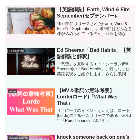
【英語解説】Earth, Wind & Fire -
Earth, Wind & Fire
September(セプテンバー)-
1978年にリリースされたEarth, Wind &
Fireの「September」。歌詞にはどんな意
味が込められているのか、和訳を誌なが
ら解説します。
Ed Sheeran「Bad Habits」【英
Ed Sheeran
語解説と解釈】
「悪習」を意味するエド・シーラン(Ed
Sheeran)の「Bad Habits」。気になった
英語表現をご紹介します。さらに歌詞に
登場する"YOU"は何を指すのか私なりの
解釈もご紹介したいと思います。
【MV＆歌詞の意味考察】
Lorde
Lorde(ロード)「What Was
That」
４年に一度のイベントといえば、ロード
(Lorde)のアルバムリリースである。2013
年『Pure Heroine』2017年
『Melodrama』2021年『Solar Power』前
作から4年後となる2025年に『Virgin』が
リリース...
knock someone back on one’s
#Music NEWS