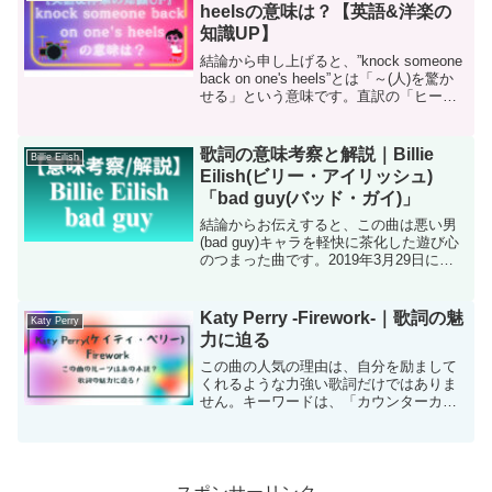
heelsの意味は？【英語&洋楽の
知識UP】
結論から申し上げると、”knock someone
back on one's heels”とは「～(人)を驚か
せる」という意味です。直訳の「ヒール
の上(on one's heels)で誰か(someone)を後
方に(back)ノックする(...
歌詞の意味考察と解説｜Billie
Billie Eilish
Eilish(ビリー・アイリッシュ)
「bad guy(バッド・ガイ)」
結論からお伝えすると、この曲は悪い男
(bad guy)キャラを軽快に茶化した遊び心
のつまった曲です。2019年3月29日にビ
リー・アイリッシュ(Billie Eilish)の「バッ
ドガイ(bad guy)」がリリースされまし
た。それぞれの歌...
Katy Perry -Firework-｜歌詞の魅
Katy Perry
力に迫る
この曲の人気の理由は、自分を励まして
くれるような力強い歌詞だけではありま
せん。キーワードは、「カウンターカル
チャー」と「エンパワーメント」。