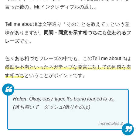
言った後の、Mr.インクレディブルの返し。
Tell me about itは文字通り「そのことを教えて」という意
味がありますが、
同調・同意を示す相づちにも使われるフ
レーズ
です。
色々ある相づちフレーズの中でも、このTell me about it.は
愚痴や不満といったネガティブな発言に対しての同感を表
す相づち
ということがポイントです。
Helen:
Okay, easy, tiger. It’s being loaned to us.
(落ち着いて ダッシュ/借りたのよ)
Incredibles 2