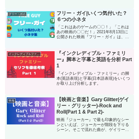
声を聴ける一方で、字数制限により、セ
リフの情報量が取捨選択されていること
があります。日本語吹き替えは、原語と
フリー・ガイ|いくつ気付いた？
フリー・ガイ
ほぼ同程度の情報量を受け...
６つの小ネタ
「これはあのゲームの〇〇！」「これは
あの映画の〇〇だ！」2021年8月13日に
公開された映画『フリー・ガイ』は、ゲ
ーム好き、映画好き、ポップカルチャー
好きの心をくすぐる、小ネタが詰まって
います。この記事では、特に気になった
『インクレディブル・ファミリ
インクレディブルファミリー
小ネタについてご紹...
ー』脚本と字幕と英語を分析 Part
1
『インクレディブル・ファミリー』の脚
本(英語表現)と字幕(日本語表現)をいくつ
か取り上げ分析します。
【映画と音楽】Gary Glitter(ゲイ
映画
リー・グリッター)-Rock and
Roll(Part 1 & Part 2)-
映画『ジョーカー』で最も印象的なシー
ンといえば、ジョーカーが階段を下りる
シーン。そこで流れた曲が、ゲイリー・
グリッター(Gary Glitter)が1972年にリリ