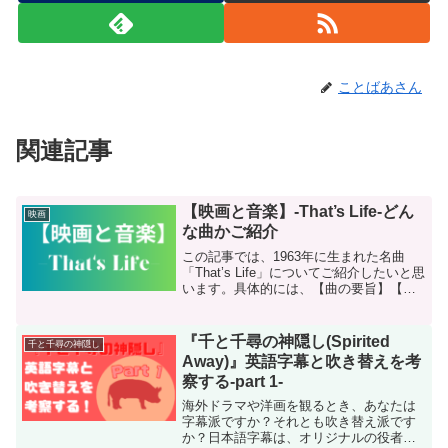
ことばあさん
関連記事
【映画と音楽】-That’s Life-どん
映画
な曲かご紹介
この記事では、1963年に生まれた名曲
「That’s Life」についてご紹介したいと思
います。具体的には、【曲の要旨】【名
曲誕生時の時代背景】【この曲が使われ
ている映画】をご紹介します。この曲
は、映画『ジョーカー』で使用され、レ
『千と千尋の神隠し(Spirited
千と千尋の神隠し
ディー・ガ...
Away)』英語字幕と吹き替えを考
察する-part 1-
海外ドラマや洋画を観るとき、あなたは
字幕派ですか？それとも吹き替え派です
か？日本語字幕は、オリジナルの役者の