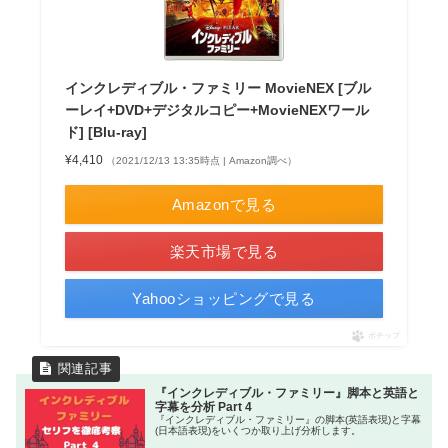
インクレディブル・ファミリー MovieNEX [ブル
ーレイ+DVD+デジタルコピー+MovieNEXワール
ド] [Blu-ray]
¥4,410
（2021/12/13 13:35時点 | Amazon調べ）
Amazonで見る
楽天市場で見る
Yahooショッピングで見る
ポチップ
『インクレディブル・ファミリー』脚本と英語と
字幕を分析 Part 4
『インクレディブル・ファミリー』の脚本(英語表現)と字幕
(日本語表現)をいくつか取り上げ分析します。